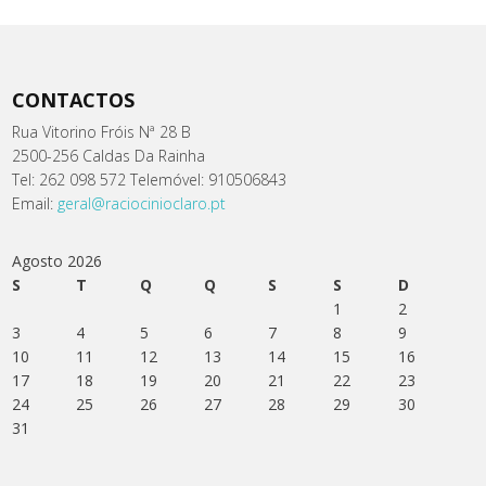
CONTACTOS
Rua Vitorino Fróis Nª 28 B
2500-256 Caldas Da Rainha
Tel: 262 098 572 Telemóvel: 910506843
Email:
geral@raciocinioclaro.pt
Agosto 2026
S
T
Q
Q
S
S
D
1
2
3
4
5
6
7
8
9
10
11
12
13
14
15
16
17
18
19
20
21
22
23
24
25
26
27
28
29
30
31