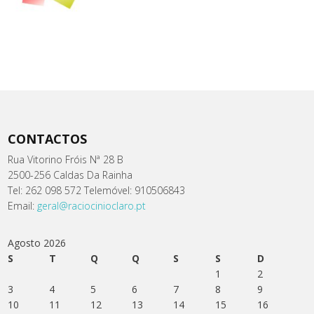
CONTACTOS
Rua Vitorino Fróis Nª 28 B
2500-256 Caldas Da Rainha
Tel: 262 098 572 Telemóvel: 910506843
Email:
geral@raciocinioclaro.pt
Agosto 2026
S
T
Q
Q
S
S
D
1
2
3
4
5
6
7
8
9
10
11
12
13
14
15
16