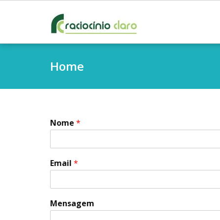
Skip
to
content
Home
Nome
*
Email
*
Mensagem