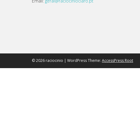
Email:
geral@raciocinioclaro.pt
© 2026 raciocinio | WordPress Theme:
AccessPress Root