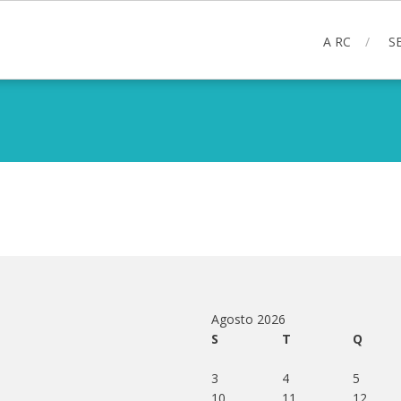
A RC
S
Agosto 2026
S
T
Q
3
4
5
10
11
12