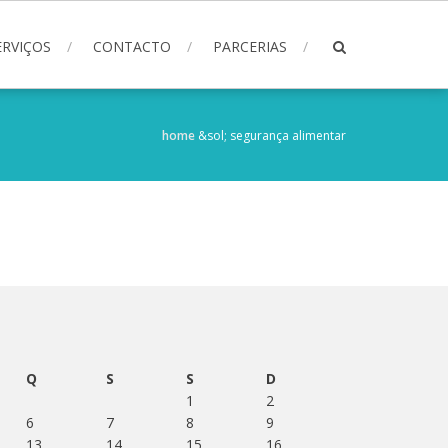
ERVIÇOS
CONTACTO
PARCERIAS
home
&sol;
segurança alimentar
Q
S
S
D
1
2
6
7
8
9
13
14
15
16