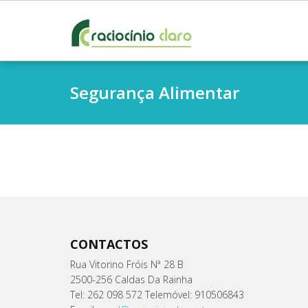
Skip
to
content
Segurança Alimentar
CONTACTOS
Rua Vitorino Fróis Nª 28 B
2500-256 Caldas Da Rainha
Tel: 262 098 572 Telemóvel: 910506843