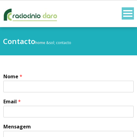
Contacto
home
&sol;
contacto
Nome
*
Email
*
Mensagem